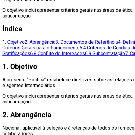
O objetivo inclui apresentar critérios gerais nas áreas de ética
anticorrupção.
Índice
1. Objetivo
2. Abrangência
3. Documentos de Referência
4. Defin
Critérios Gerais para o Fornecimento
6.4 Critérios de Conduta 
Gratificações
6.8 Conflito de Interesses
6.9 Subcontratação
7. C
1. Objetivo
A presente “Política” estabelece diretrizes sobre as relações 
e agentes intermediários.
O objetivo inclui apresentar critérios gerais nas áreas de ética
anticorrupção.
2. Abrangência
Nacional, aplicável à seleção e à retenção de todos os forne
colaboradores.