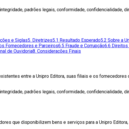
, integridade, padrões legais, conformidade, confidencialidade, d
ições e Siglas
5. Diretrizes
5.1 Resultado Esperado
5.2 Sobre a Un
dos Fornecedores e Parceiros
6.5 Fraude e Corrupção
6.6 Direitos
anal de Ouvidoria
8. Considerações Finais
existentes entre a Unipro Editora, suas filiais e os fornecedor
, integridade, padrões legais, conformidade, confidencialidade, d
cedores que disponibilizem bens e serviços para a Unipro Edito